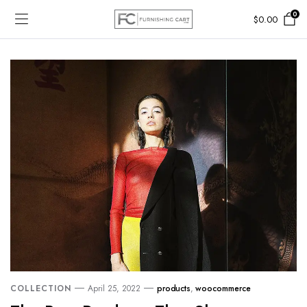
0
$
0.00
COLLECTION
April 25, 2022
products
,
woocommerce