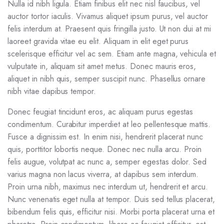
Nulla id nibh ligula. Etiam finibus elit nec nisl faucibus, vel
auctor tortor iaculis. Vivamus aliquet ipsum purus, vel auctor
felis interdum at. Praesent quis fringilla justo. Ut non dui at mi
laoreet gravida vitae eu elit. Aliquam in elit eget purus
scelerisque efficitur vel ac sem. Etiam ante magna, vehicula et
vulputate in, aliquam sit amet metus. Donec mauris eros,
aliquet in nibh quis, semper suscipit nunc. Phasellus ornare
nibh vitae dapibus tempor.
Donec feugiat tincidunt eros, ac aliquam purus egestas
condimentum. Curabitur imperdiet at leo pellentesque mattis.
Fusce a dignissim est. In enim nisi, hendrerit placerat nunc
quis, porttitor lobortis neque. Donec nec nulla arcu. Proin
felis augue, volutpat ac nunc a, semper egestas dolor. Sed
varius magna non lacus viverra, at dapibus sem interdum.
Proin urna nibh, maximus nec interdum ut, hendrerit et arcu.
Nunc venenatis eget nulla at tempor. Duis sed tellus placerat,
bibendum felis quis, efficitur nisi. Morbi porta placerat urna et